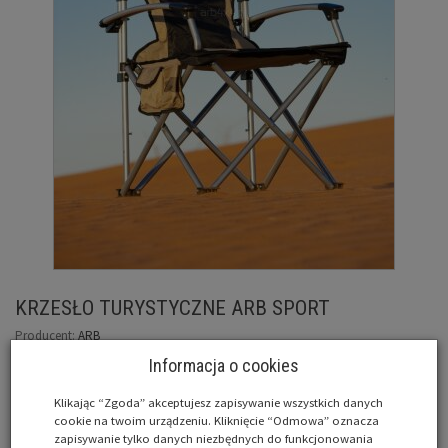
KRZESŁO TURYSTYCZNE ARB SPORT
Producent:
ARB
Indeks:
ARB-10500101
Informacja o cookies
Dostępność:
Produkt wycofany
Klikając “Zgoda” akceptujesz zapisywanie wszystkich danych
cookie na twoim urządzeniu. Kliknięcie “Odmowa” oznacza
zapisywanie tylko danych niezbędnych do funkcjonowania